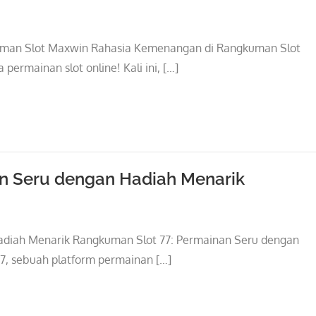
uman Slot Maxwin Rahasia Kemenangan di Rangkuman Slot
ermainan slot online! Kali ini, […]
n Seru dengan Hadiah Menarik
adiah Menarik Rangkuman Slot 77: Permainan Seru dengan
77, sebuah platform permainan […]