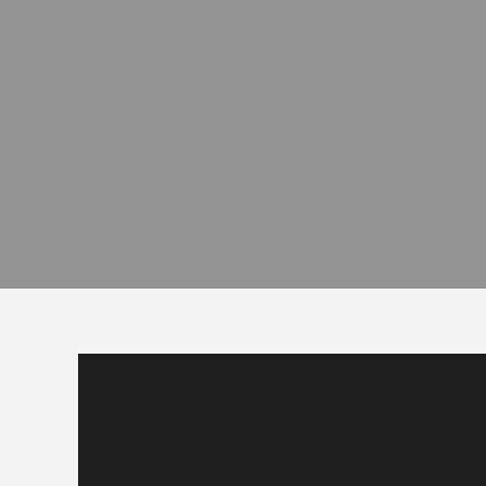
Skip
to
content