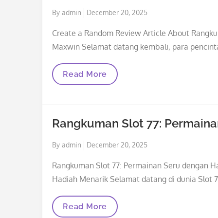
Posted
By
admin
December 20, 2025
on
Create a Random Review Article About Rangk
Maxwin Selamat datang kembali, para pencinta p
Rahasia
Read More
Kemenangan
Di
Rangkuman
Slot
Maxwin
Rangkuman Slot 77: Permaina
Posted
By
admin
December 20, 2025
on
Rangkuman Slot 77: Permainan Seru dengan H
Hadiah Menarik Selamat datang di dunia Slot 
Rangkuman
Read More
Slot