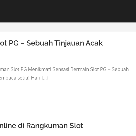
ot PG – Sebuah Tinjauan Acak
man Slot PG Menikmati Sensasi Bermain Slot PG – Sebuah
mbaca setia! Hari […]
Online di Rangkuman Slot