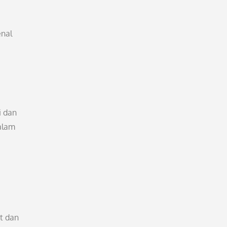
enal
i dan
alam
t dan