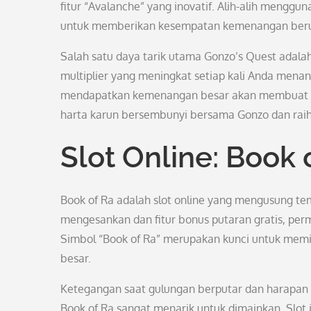
fitur “Avalanche” yang inovatif. Alih-alih menggun
untuk memberikan kesempatan kemenangan ber
Salah satu daya tarik utama Gonzo’s Quest adala
multiplier yang meningkat setiap kali Anda mena
mendapatkan kemenangan besar akan membuat Anda
harta karun bersembunyi bersama Gonzo dan rai
Slot Online: Book 
Book of Ra adalah slot online yang mengusung tem
mengesankan dan fitur bonus putaran gratis, perma
Simbol “Book of Ra” merupakan kunci untuk mem
besar.
Ketegangan saat gulungan berputar dan harapan 
Book of Ra sangat menarik untuk dimainkan. Slot