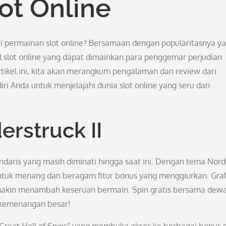
t Online
ri permainan slot online? Bersamaan dengan popularitasnya y
 slot online yang dapat dimainkan para penggemar perjudian
rtikel ini, kita akan merangkum pengalaman dan review dari
diri Anda untuk menjelajahi dunia slot online yang seru dan
erstruck II
gendaris yang masih diminati hingga saat ini. Dengan tema Nord
ntuk menang dan beragam fitur bonus yang menggiurkan. Graf
akin menambah keseruan bermain. Spin gratis bersama dewa
kemenangan besar!