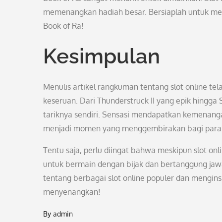
memenangkan hadiah besar. Bersiaplah untuk men
Book of Ra!
Kesimpulan
Menulis artikel rangkuman tentang slot online 
keseruan. Dari Thunderstruck II yang epik hingga
tariknya sendiri. Sensasi mendapatkan kemenan
menjadi momen yang menggembirakan bagi para
Tentu saja, perlu diingat bahwa meskipun slot on
untuk bermain dengan bijak dan bertanggung ja
tentang berbagai slot online populer dan mengins
menyenangkan!
By
admin