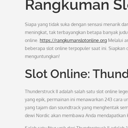
Rangkuman Slo
Siapa yang tidak suka dengan sensasi menarik da
meningkat, tak terbayangkan betapa banyak judul
online.
https://rangkumanslotonline.org
Melalui a
beberapa slot online terpopuler saat ini. Siapkan 
menguntungkan!
Slot Online: Thund
Thunderstruck II adalah salah satu slot online le
yang epik, permainan ini menawarkan 243 cara u
yang tajam dan soundtrack yang menghentak sem
dewi Nordic akan membawa Anda mendapatkan 