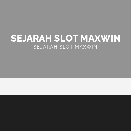
SEJARAH SLOT MAXWIN
SEJARAH SLOT MAXWIN