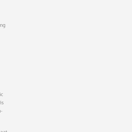
ang
ic
is
-