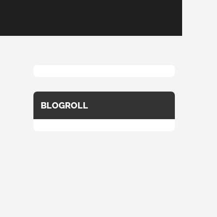
BLOGROLL