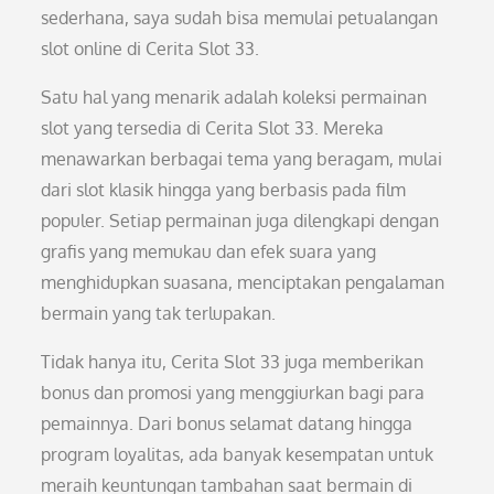
sederhana, saya sudah bisa memulai petualangan
slot online di Cerita Slot 33.
Satu hal yang menarik adalah koleksi permainan
slot yang tersedia di Cerita Slot 33. Mereka
menawarkan berbagai tema yang beragam, mulai
dari slot klasik hingga yang berbasis pada film
populer. Setiap permainan juga dilengkapi dengan
grafis yang memukau dan efek suara yang
menghidupkan suasana, menciptakan pengalaman
bermain yang tak terlupakan.
Tidak hanya itu, Cerita Slot 33 juga memberikan
bonus dan promosi yang menggiurkan bagi para
pemainnya. Dari bonus selamat datang hingga
program loyalitas, ada banyak kesempatan untuk
meraih keuntungan tambahan saat bermain di