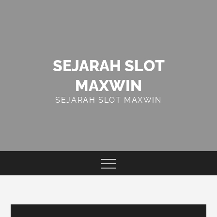
Skip
to
content
SEJARAH SLOT
MAXWIN
SEJARAH SLOT MAXWIN