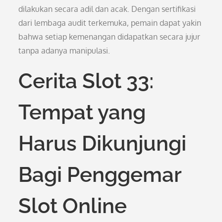
dilakukan secara adil dan acak. Dengan sertifikasi
dari lembaga audit terkemuka, pemain dapat yakin
bahwa setiap kemenangan didapatkan secara jujur
tanpa adanya manipulasi.
Cerita Slot 33:
Tempat yang
Harus Dikunjungi
Bagi Penggemar
Slot Online