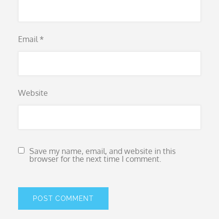
Email
*
Website
Save my name, email, and website in this
browser for the next time I comment.