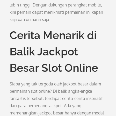
lebih tinggi. Dengan dukungan perangkat mobile,
kini pemain dapat menikmati permainan ini kapan
saja dan di mana saja.
Cerita Menarik di
Balik Jackpot
Besar Slot Online
Siapa yang tak tergoda oleh jackpot besar dalam
permainan slot online? Di balik angka-angka
fantastis tersebut, terdapat cerita-cerita inspiratif
dari para pemenang jackpot. Ada yang
memenangkan jackpot besar hanya dengan modal