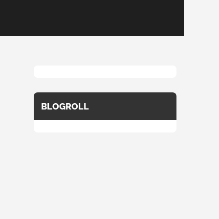
BLOGROLL