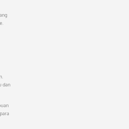
yang
e.
n.
u dan
ibuan
 para