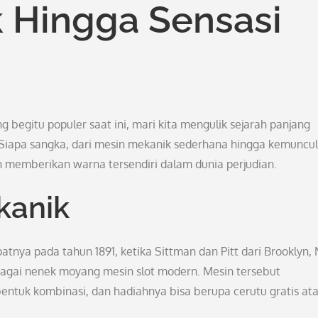
 Hingga Sensasi
g begitu populer saat ini, mari kita mengulik sejarah panjang
Siapa sangka, dari mesin mekanik sederhana hingga kemuncu
ah memberikan warna tersendiri dalam dunia perjudian.
kanik
atnya pada tahun 1891, ketika Sittman dan Pitt dari Brooklyn,
agai nenek moyang mesin slot modern. Mesin tersebut
ntuk kombinasi, dan hadiahnya bisa berupa cerutu gratis at