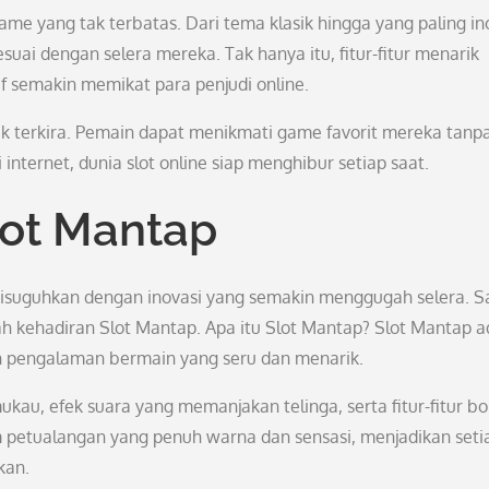
game yang tak terbatas. Dari tema klasik hingga yang paling in
ai dengan selera mereka. Tak hanya itu, fitur-fitur menarik
sif semakin memikat para penjudi online.
k terkira. Pemain dapat menikmati game favorit mereka tanp
nternet, dunia slot online siap menghibur setiap saat.
lot Mantap
 disuguhkan dengan inovasi yang semakin menggugah selera. S
ah kehadiran Slot Mantap. Apa itu Slot Mantap? Slot Mantap a
n pengalaman bermain yang seru dan menarik.
au, efek suara yang memanjakan telinga, serta fitur-fitur b
petualangan yang penuh warna dan sensasi, menjadikan seti
kan.