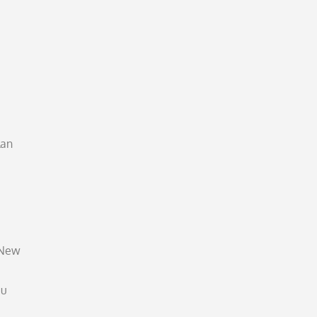
lan
 New
au