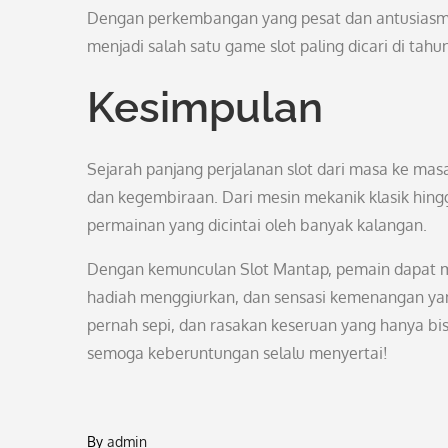
Dengan perkembangan yang pesat dan antusiasme 
menjadi salah satu game slot paling dicari di ta
Kesimpulan
Sejarah panjang perjalanan slot dari masa ke ma
dan kegembiraan. Dari mesin mekanik klasik hingg
permainan yang dicintai oleh banyak kalangan.
Dengan kemunculan Slot Mantap, pemain dapat m
hadiah menggiurkan, dan sensasi kemenangan yang
pernah sepi, dan rasakan keseruan yang hanya bi
semoga keberuntungan selalu menyertai!
By
admin