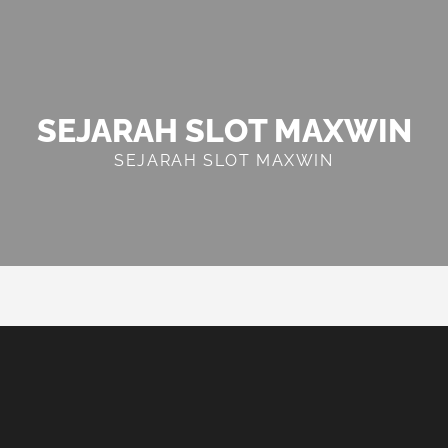
SEJARAH SLOT MAXWIN
SEJARAH SLOT MAXWIN