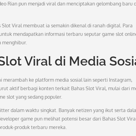
eo Rian pun menjadi viral dan menciptakan gelombang baru 
lot Viral membuat ia semakin dikenal di ranah digital. Para
tuk mendapatkan informasi terbaru seputar game slot onlin
n menghibur.
ot Viral di Media Sosi
ai merambah ke platform media sosial lain seperti Instagram,
urut aktif berbagi konten terkait Bahas Slot Viral, mulai dari
me slot yang sedang populer.
itter dalam waktu singkat. Banyak netizen yang ikut serta da
eveloper game pun melihat potensi besar dari Bahas Slot Vira
produk-produk terbaru mereka.