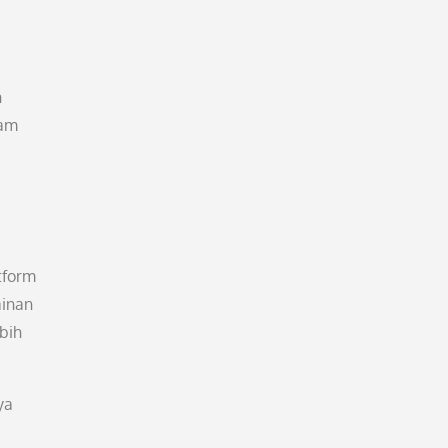
n
lam
tform
ainan
bih
ya