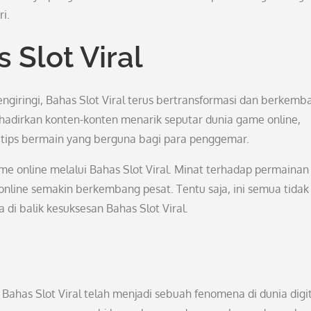
i.
Slot Viral
giringi, Bahas Slot Viral terus bertransformasi dan berkemb
adirkan konten-konten menarik seputar dunia game online,
n tips bermain yang berguna bagi para penggemar.
 online melalui Bahas Slot Viral. Minat terhadap permainan 
online semakin berkembang pesat. Tentu saja, ini semua tidak
 di balik kesuksesan Bahas Slot Viral.
 Bahas Slot Viral telah menjadi sebuah fenomena di dunia digit