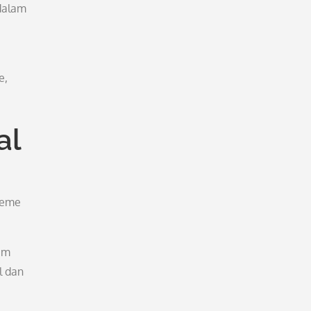
dalam
e,
al
 meme
lam
l dan