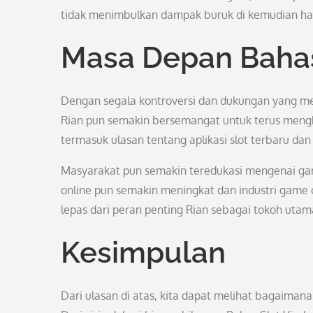
tidak menimbulkan dampak buruk di kemudian har
Masa Depan Bahas 
Dengan segala kontroversi dan dukungan yang men
Rian pun semakin bersemangat untuk terus mengh
termasuk ulasan tentang aplikasi slot terbaru da
Masyarakat pun semakin teredukasi mengenai game
online pun semakin meningkat dan industri game 
lepas dari peran penting Rian sebagai tokoh utama
Kesimpulan
Dari ulasan di atas, kita dapat melihat bagaimana