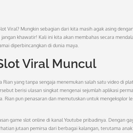
t Viral? Mungkin sebagian dari kita masih agak asing denga
jangan khawatir! Kali ini kita akan membahas secara menda
amai diperbincangkan di dunia maya.
lot Viral Muncul
Rian yang tanpa sengaja menemukan salah satu video di pla
ersebut berisi ulasan singkat mengenai sejumlah aplikasi perm
aja. Rian pun penasaran dan memutuskan untuk mengeksplor le
san game slot online di kanal Youtube pribadinya. Dengan ga
erhatian jutaan pemirsa dari berbagai kalangan, terutama anak