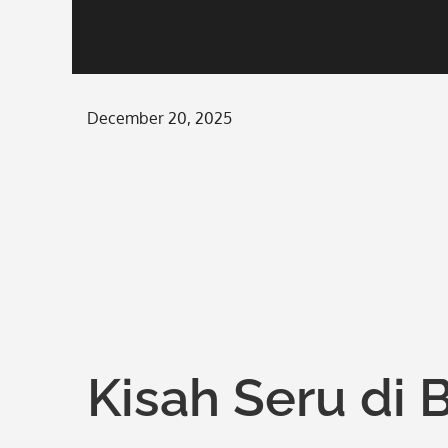
Posted
December 20, 2025
on
Kisah Seru di 