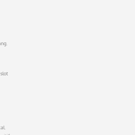
ang.
slot
al.