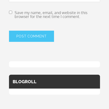
Save my name, email, and website in this
browser for the next time I comment.
BLOGROLL