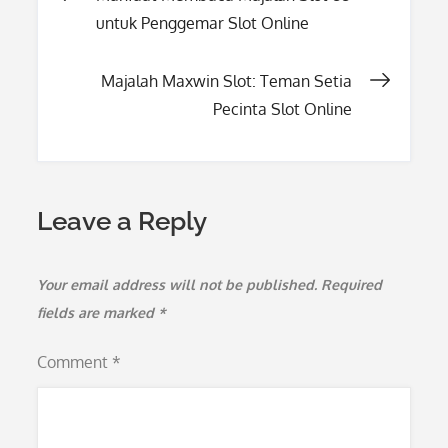
untuk Penggemar Slot Online
navigation
Majalah Maxwin Slot: Teman Setia
Pecinta Slot Online
Leave a Reply
Your email address will not be published.
Required
fields are marked
*
Comment
*