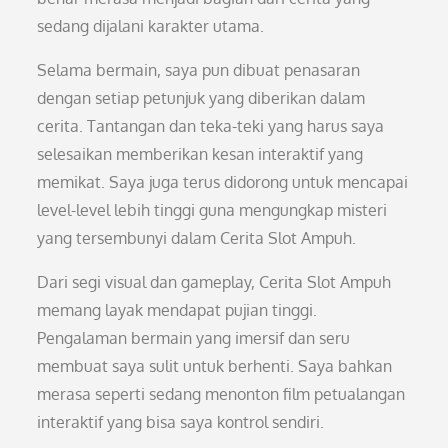
sedang dijalani karakter utama.
Selama bermain, saya pun dibuat penasaran
dengan setiap petunjuk yang diberikan dalam
cerita. Tantangan dan teka-teki yang harus saya
selesaikan memberikan kesan interaktif yang
memikat. Saya juga terus didorong untuk mencapai
level-level lebih tinggi guna mengungkap misteri
yang tersembunyi dalam Cerita Slot Ampuh.
Dari segi visual dan gameplay, Cerita Slot Ampuh
memang layak mendapat pujian tinggi.
Pengalaman bermain yang imersif dan seru
membuat saya sulit untuk berhenti. Saya bahkan
merasa seperti sedang menonton film petualangan
interaktif yang bisa saya kontrol sendiri.