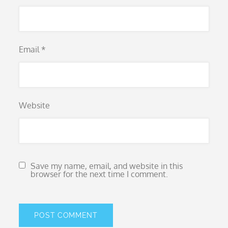
Email
*
Website
Save my name, email, and website in this
browser for the next time I comment.