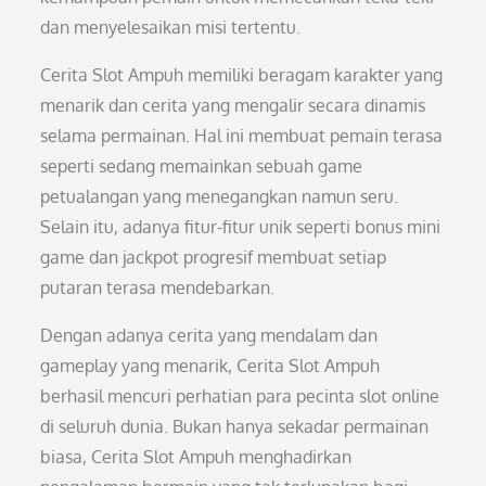
dan menyelesaikan misi tertentu.
Cerita Slot Ampuh memiliki beragam karakter yang
menarik dan cerita yang mengalir secara dinamis
selama permainan. Hal ini membuat pemain terasa
seperti sedang memainkan sebuah game
petualangan yang menegangkan namun seru.
Selain itu, adanya fitur-fitur unik seperti bonus mini
game dan jackpot progresif membuat setiap
putaran terasa mendebarkan.
Dengan adanya cerita yang mendalam dan
gameplay yang menarik, Cerita Slot Ampuh
berhasil mencuri perhatian para pecinta slot online
di seluruh dunia. Bukan hanya sekadar permainan
biasa, Cerita Slot Ampuh menghadirkan