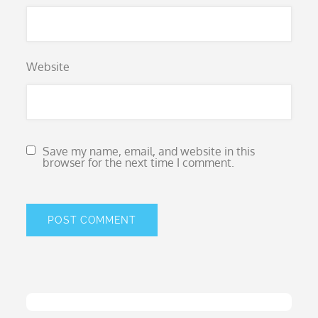
Website
Save my name, email, and website in this
browser for the next time I comment.