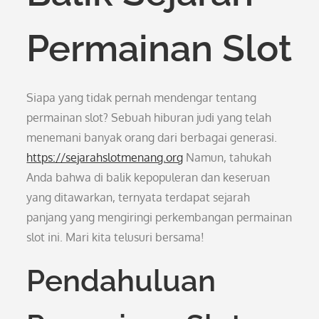
Permainan Slot
Siapa yang tidak pernah mendengar tentang
permainan slot? Sebuah hiburan judi yang telah
menemani banyak orang dari berbagai generasi.
https://sejarahslotmenang.org
Namun, tahukah
Anda bahwa di balik kepopuleran dan keseruan
yang ditawarkan, ternyata terdapat sejarah
panjang yang mengiringi perkembangan permainan
slot ini. Mari kita telusuri bersama!
Pendahuluan