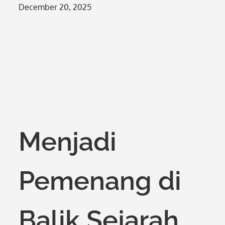
Posted
December 20, 2025
on
Menjadi
Pemenang di
Balik Sejarah