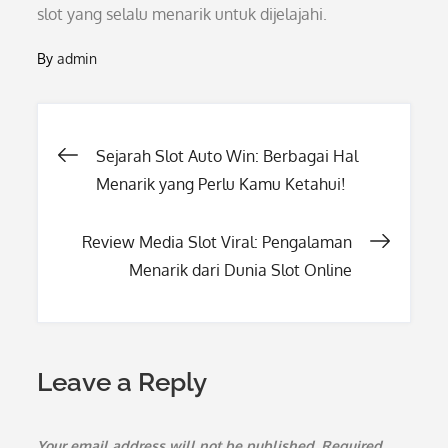
slot yang selalu menarik untuk dijelajahi.
By
admin
Post
Sejarah Slot Auto Win: Berbagai Hal
Menarik yang Perlu Kamu Ketahui!
navigation
Review Media Slot Viral: Pengalaman
Menarik dari Dunia Slot Online
Leave a Reply
Your email address will not be published.
Required