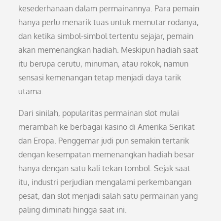
kesederhanaan dalam permainannya. Para pemain
hanya perlu menarik tuas untuk memutar rodanya,
dan ketika simbol-simbol tertentu sejajar, pemain
akan memenangkan hadiah. Meskipun hadiah saat
itu berupa cerutu, minuman, atau rokok, namun
sensasi kemenangan tetap menjadi daya tarik
utama.
Dari sinilah, popularitas permainan slot mulai
merambah ke berbagai kasino di Amerika Serikat
dan Eropa. Penggemar judi pun semakin tertarik
dengan kesempatan memenangkan hadiah besar
hanya dengan satu kali tekan tombol. Sejak saat
itu, industri perjudian mengalami perkembangan
pesat, dan slot menjadi salah satu permainan yang
paling diminati hingga saat ini.