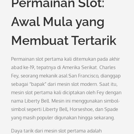
Permainan Slot:
Awal Mula yang
Membuat Tertarik
Permainan slot pertama kali ditemukan pada akhir
abad ke-19, tepatnya di Amerika Serikat. Charles
Fey, seorang mekanik asal San Francisco, dianggap
sebagai “bapak” dari mesin slot modern. Saat itu,
mesin slot pertama kali diciptakan oleh Fey dengan
nama Liberty Bell. Mesin ini menggunakan simbol-
simbol seperti Liberty Bell, Horseshoe, dan Spade
yang masih populer digunakan hingga sekarang.
Daya tarik dari mesin slot pertama adalah