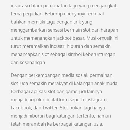
inspirasi dalam pembuatan lagu yang mengangkat
tema perjudian. Beberapa penyanyi terkenal
bahkan memiliki lagu dengan lirik yang
menggambarkan sensasi bermain slot dan harapan
untuk memenangkan jackpot besar. Musik-musik ini
turut meramaikan industri hiburan dan semakin
menancapkan slot sebagai simbol keberuntungan
dan kesenangan.
Dengan perkembangan media sosial, permainan
slot juga semakin merakyat di kalangan anak muda.
Berbagai aplikasi slot dan game judi lainnya
menjadi populer di platform seperti Instagram,
Facebook, dan Twitter. Slot bukan lagi hanya
menjadi hiburan bagi kalangan tertentu, namun
telah merambah ke berbagai kalangan usia.